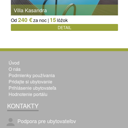
Villa Kasandra
240 €
15
Od
za noc |
lôžok
DETAIL
Úvod
O nás
Podmienky používania
Pridajte si ubytovanie
Prihlásenie ubytovateľa
Hodnotenie portálu
KONTAKTY
Podpora pre ubytovateľov