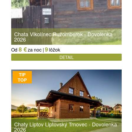
Chata Vlkolínec Ružomberok - Dovolenka
2026
8 €
9
Od
za noc |
lôžok
DETAIL
TIP
TOP
Chaty Liptov Liptovský Trnovec - Dovolenka
2026