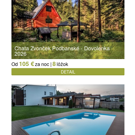
Chata Zvonček Podbanské - Dovolenka
2026
105 €
8
Od
za noc |
lôžok
DETAIL