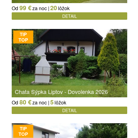
99 €
20
Od
za noc |
lôžok
DETAIL
TIP
TOP
Chata Sýpka Liptov - Dovolenka 2026
80 €
5
Od
za noc |
lôžok
DETAIL
TIP
TOP