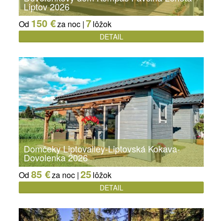
Liptov 2026
150 €
7
Od
za noc |
lôžok
DETAIL
Domčeky Liptovalley-Liptovská Kokava-
Dovolenka 2026
85 €
25
Od
za noc |
lôžok
DETAIL