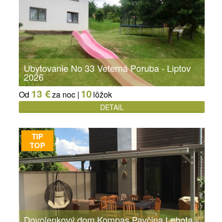
Ubytovanie No 33 Veterná Poruba - Liptov
2026
13 €
10
Od
za noc |
lôžok
DETAIL
TIP
TOP
Dovolenkový dom Kompas Pavčina Lehota -