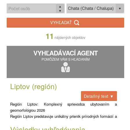
Chata (Chata / Chalupa)
VYHĽADAŤ
11
nájdených objektov
VYHĽADÁVACÍ AGENT
POMÔŽEM VÁM S HĽADANÍM
Liptov (región)
Detailný text ▼
Región Liptov: Komplexný sprievodca ubytovaním a
geomorfológiou 2026
Región Liptov predstavuje unikátny prienik prírodných formácií a
turistickej infraštruktúry v strednej časti severného Slovenska.
Výsledky vyhľadávania
Rozprestiera sa v Liptovskej kotline, obklopenej masívmi troch