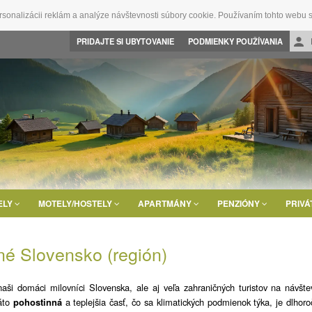
rsonalizácii reklám a analýze návštevnosti súbory cookie. Používaním tohto webu s
PRIDAJTE SI UBYTOVANIE
PODMIENKY POUŽÍVANIA
ELY
MOTELY/HOSTELY
APARTMÁNY
PENZIÓNY
PRIVÁ
né Slovensko (región)
naši domáci milovníci Slovenska, ale aj veľa zahraničných turistov na návšte
áto
pohostinná
a teplejšia časť, čo sa klimatických podmienok týka, je dlhor