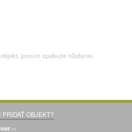
le aj si užiť
zábavu
v termálnych kúpaliskách.
poznať celú túto oblasť a prežiť svoje, čo ponúka, bolo by
dičné
jedlo
? Typický
nápoj
? Netradičné
zvyky
? Špecifické
objekt, prosím opakujte hľadanie.
I PRIDAŤ OBJEKT?
ANIE >>