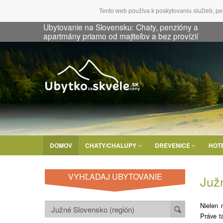
Tento web používa k poskytovaniu služieb, pe
Ubytovanie na Slovensku: Chaty, penzióny a
apartmány priamo od majiteľov a bez provízií
DOMOV
CHATY/CHALUPY
DREVENICE
HOT
VYHĽADAJ UBYTOVANIE
Juž
Nielen 
Práve t