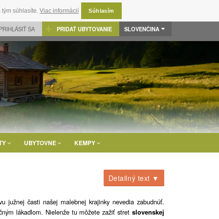
 tým súhlasíte.
Viac informácií
Súhlasím
PRIHLÁSIŤ SA
PRIDAŤ UBYTOVANIE
SLOVENČINA
TY
UBYTOVNE
KEMPY
Detailný text ▼
vu južnej časti našej malebnej krajinky nevedia zabudnúť.
očným lákadlom. Nielenže tu môžete zažiť stret
slovenskej