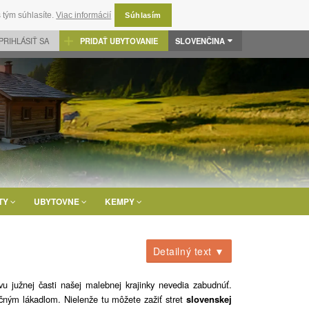
 tým súhlasíte.
Viac informácií
Súhlasím
PRIHLÁSIŤ SA
PRIDAŤ UBYTOVANIE
SLOVENČINA
TY
UBYTOVNE
KEMPY
Detailný text ▼
vu južnej časti našej malebnej krajinky nevedia zabudnúť.
očným lákadlom. Nielenže tu môžete zažiť stret
slovenskej