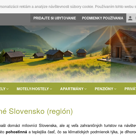
rsonalizácii reklám a analýze návštevnosti súbory cookie. Používaním tohto webu s
PRIDAJTE SI UBYTOVANIE
PODMIENKY POUŽÍVANIA
ELY
MOTELY/HOSTELY
APARTMÁNY
PENZIÓNY
PRIVÁ
né Slovensko (región)
naši domáci milovníci Slovenska, ale aj veľa zahraničných turistov na návšte
áto
pohostinná
a teplejšia časť, čo sa klimatických podmienok týka, je dlhor