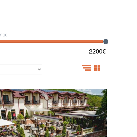
le aj si užiť
zábavu
v termálnych kúpaliskách.
poznať celú túto oblasť a prežiť svoje, čo ponúka, bolo by
dičné
jedlo
? Typický
nápoj
? Netradičné
zvyky
? Špecifické
 noc
2200€