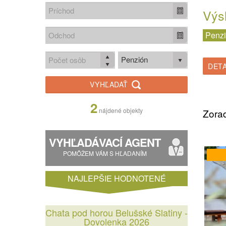
a
maďa
Výs
Koľko s
Penz
určite 
oblasti
Penzión
DETA
Výlety
jedlom 
VYHĽADAŤ
by napr
minerá
2
obľúben
nájdené objekty
Zorad
to. Vh
prospeš
VYHĽADÁVACÍ AGENT
ideálnu
Možno e
POMÔŽEM VÁM S HĽADANÍM
autom 
lákadlo
NAJLEPŠIE HODNOTENÉ
a šport
na vyše 
Chata pod horou Belušské Slatiny -
Maďars
Dovolenka 2026
celkom 