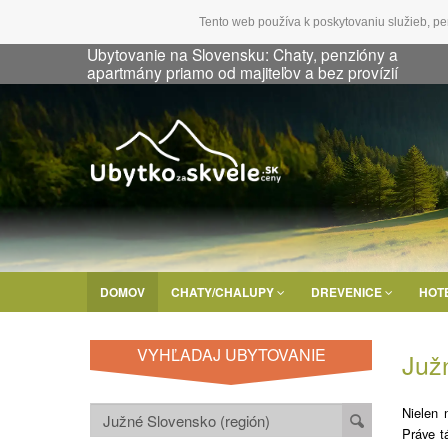
Tento web používa k poskytovaniu služieb, pe
Ubytovanie na Slovensku: Chaty, penzióny a
apartmány priamo od majiteľov a bez provízií
DOMOV
CHATY/CHALUPY
DREVENICE
HOT
VYHĽADAJ UBYTOVANIE
Juž
Nielen 
Práve t