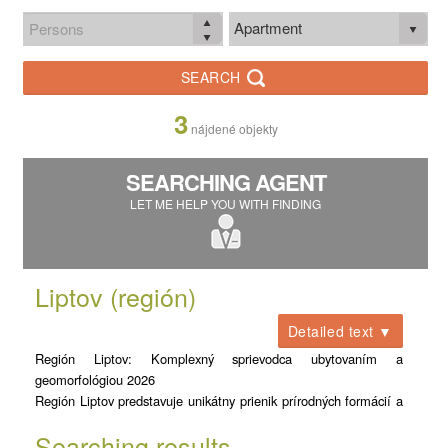
Apartment
SEARCH
3
nájdené objekty
SEARCHING AGENT
LET ME HELP YOU WITH FINDING
Liptov (región)
Detailed text ▼
Región Liptov: Komplexný sprievodca ubytovaním a
geomorfológiou 2026
Región Liptov predstavuje unikátny prienik prírodných formácií a
turistickej infraštruktúry v strednej časti severného Slovenska.
Searching results
Rozprestiera sa v Liptovskej kotline, obklopenej masívmi troch