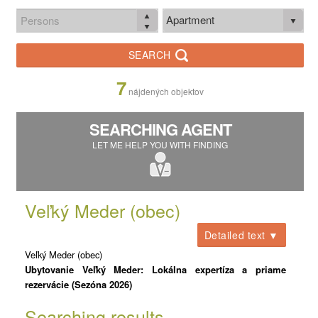
Apartment
SEARCH
7
nájdených objektov
SEARCHING AGENT
LET ME HELP YOU WITH FINDING
Veľký Meder (obec)
Detailed text ▼
Veľký Meder (obec)
Ubytovanie Veľký Meder: Lokálna expertíza a priame
rezervácie (Sezóna 2026)
Mesto Veľký Meder leží v juhozápadnej časti Žitného ostrova, v
Searching results
geomorfologickom celku Podunajská rovina. S nadmorskou