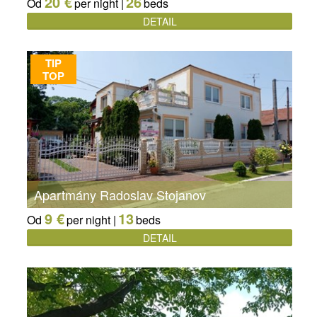
20 €
26
Od
per night |
beds
DETAIL
TIP
TOP
Apartmány Radoslav Stojanov
9 €
13
Od
per night |
beds
DETAIL