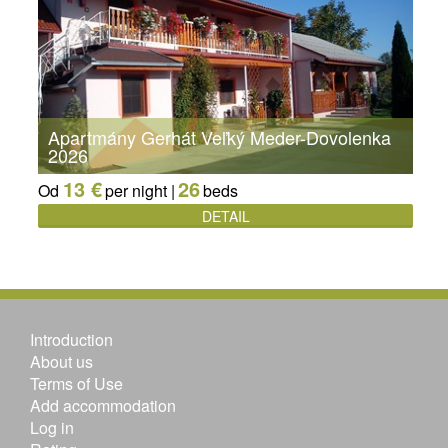
Apartmány Gerhát Veľký Meder-Dovolenka
2026
13 €
26
Od
per night |
beds
DETAIL
Introduction
About us
Terms of Use
Add accommodation
Log in