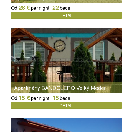
28 €
22
Od
per night |
beds
DETAIL
Apartmány BANDOLERO Veľký Meder
15 €
15
Od
per night |
beds
DETAIL