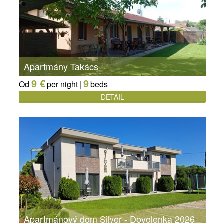
Apartmány Takács
9 €
9
Od
per night |
beds
DETAIL
Apartmánový dom Silver - Dovolenka 2026