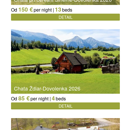
150 €
13
Od
per night |
beds
DETAIL
Chata Ždiar-Dovolenka 2026
85 €
4
Od
per night |
beds
DETAIL