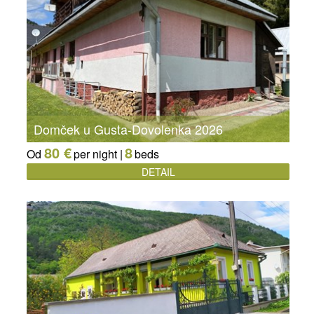
Domček u Gusta-Dovolenka 2026
80 €
8
Od
per night |
beds
DETAIL