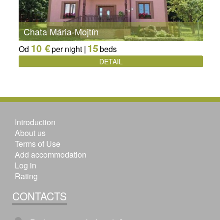
Chata Mária-Mojtín
10 €
15
Od
per night |
beds
DETAIL
Introduction
About us
Terms of Use
Add accommodation
Log in
Rating
CONTACTS