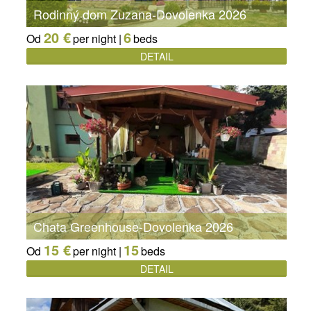
Rodinný dom Zuzana-Dovolenka 2026
20 €
6
Od
per night |
beds
DETAIL
Chata Greenhouse-Dovolenka 2026
15 €
15
Od
per night |
beds
DETAIL