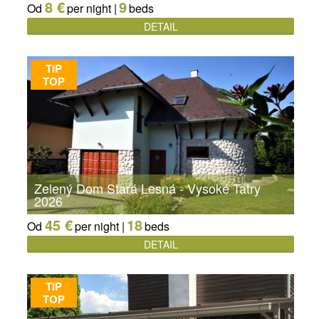
8 €
9
Od
per night |
beds
DETAIL
TIP
TOP
Zelený Dom Stará Lesná - Vysoké Tatry
2026
45 €
18
Od
per night |
beds
DETAIL
TIP
TOP