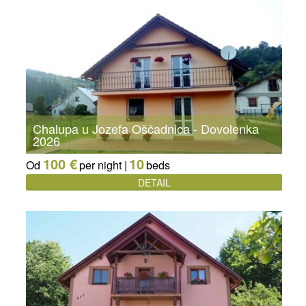
Chalupa u Jozefa Oščadnica - Dovolenka
2026
100 €
10
Od
per night |
beds
DETAIL