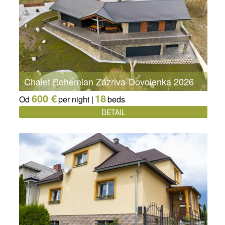
Chalet Bohemian Zázriva-Dovolenka 2026
600 €
18
Od
per night |
beds
DETAIL