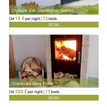
Chalupa IDA -vendégház Slavec
15 €
13
Od
per night |
beds
DETAIL
Oravienka Biely Potok
220 €
17
Od
per night |
beds
DETAIL