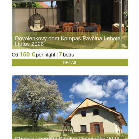
Dovolenkový dom Kompas Pavčina Lehota -
Liptov 2026
150 €
7
Od
per night |
beds
DETAIL
Chata pri čerešni Sihelné-Dovolenka 2026