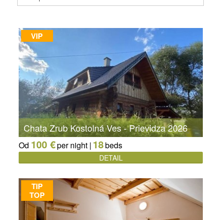
VIP
Chata Zrub Kostolná Ves - Prievidza 2026
100 €
18
Od
per night |
beds
DETAIL
TIP
TOP