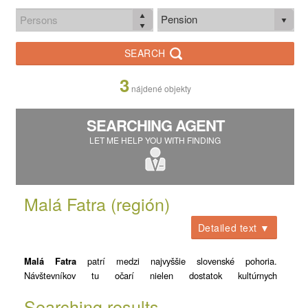
Pension
SEARCH
3
nájdené objekty
SEARCHING AGENT
LET ME HELP YOU WITH FINDING
Malá Fatra (región)
Detailed text ▼
Malá Fatra
patrí medzi najvyššie slovenské pohoria.
Návštevníkov tu očarí nielen dostatok kultúrnych
pamätihodností, ale aj nádherná príroda a moderné rekreačné
Searching results
centrá, ktoré možno využiť v každom ročnom období. Lokalita je