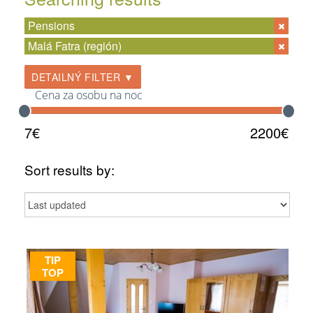
vďaka výhodnej dopravnej polohe ľahko dostupná.
Pensions
CHRÁNENÁ OBLASŤ NA
VÁHU
Malá Fatra (región)
DETAILNÝ FILTER ▼
Cena za osobu na noc
7€
2200€
Sort results by:
Pohorie
Malá Fatra
sa rozprestiera na
severnom Slovensku
,
TIP
v
Žilinskom kraji
. Je súčasťou až trojice historicko-turistických
TOP
regiónov Slovenska –
Horného Považia
,
Turca
a
Oravy
.
Malá
Fatra
je zo severu vymedzená
Kysuckou vrchovinou
,
z východu
Oravskou Magurou
, z južnej strany ju lemuje
Veľká