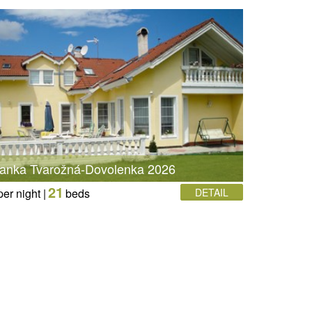
Janka Tvarožná-Dovolenka 2026
21
per night |
beds
DETAIL