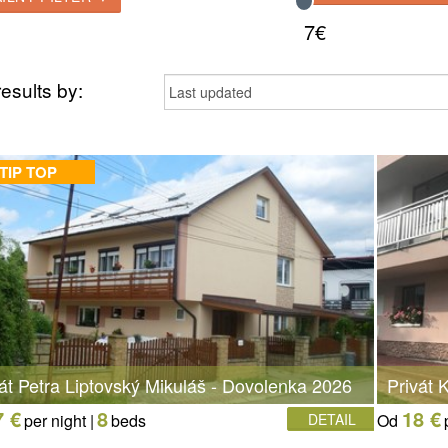
7€
results by:
TIP TOP
át Petra Liptovský Mikuláš - Dovolenka 2026
Privát
7 €
8
18 €
per night |
beds
DETAIL
Od