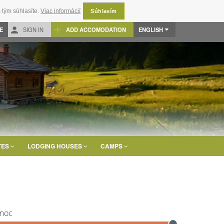
 tým súhlasíte.
Viac informácií
Súhlasím
E
SIGN IN
ADD ACCOMODATION
ENGLISH
TES
LODGING HOUSES
CAMPS
 noc