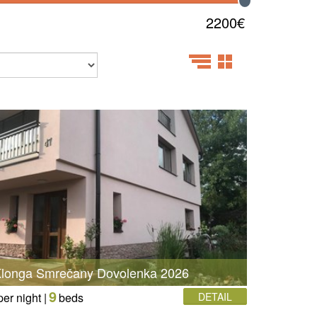
2200€
 Klonga Smrečany Dovolenka 2026
9
per night |
beds
DETAIL