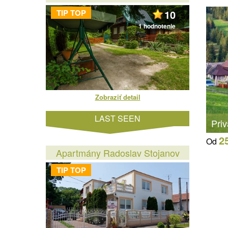
TIP TOP
10
1 hodnotenie
Zobraziť detail
LAST SEEN
Pri
2
Od
Apartmány Radoslav Stojanov
TIP TOP