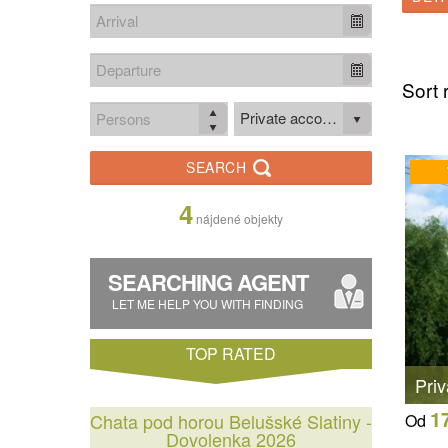
Sort 
Private accomodation
SEARCH
4
nájdené objekty
SEARCHING AGENT
LET ME HELP YOU WITH FINDING
TOP RATED
Priv
1
Chata pod horou Belušské Slatiny -
Od
Dovolenka 2026