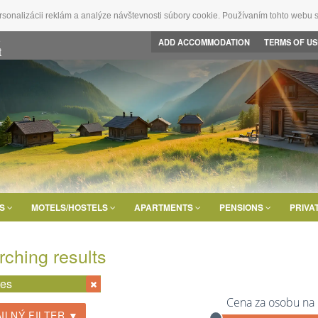
rsonalizácii reklám a analýze návštevnosti súbory cookie. Používaním tohto webu s
s
ADD ACCOMMODATION
TERMS OF US
t
LS
MOTELS/HOSTELS
APARTMENTS
PENSIONS
PRIVA
rching results
tes
Cena za osobu na
ILNÝ FILTER ▼