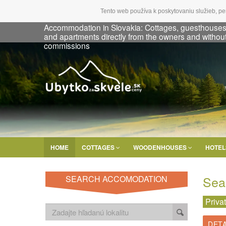
Tento web používa k poskytovaniu služieb, pe
Accommodation in Slovakia: Cottages, guesthouse
and apartments directly from the owners and withou
commissions
HOME
COTTAGES
WOODENHOUSES
HOTE
Sea
SEARCH ACCOMODATION
Priva
DETA