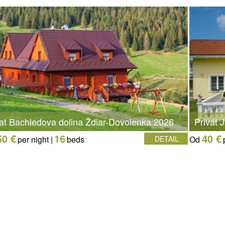
vat Bachledova dolina Ždiar-Dovolenka 2026
Privát 
50 €
16
40 €
per night |
beds
DETAIL
Od